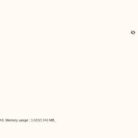
visibility_off
ML
Memory uasge :
3.683
/
3.949
MB.