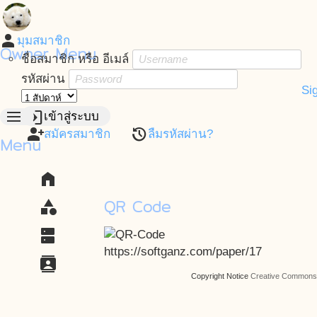
person
มุมสมาชิก
Owner Menu
ชื่อสมาชิก หรือ อีเมล์
รหัสผ่าน
Si
menu
login
เข้าสู่ระบบ
person_add
restore
สมัครสมาชิก
ลืมรหัสผ่าน?
Menu
home
QR Code
category
dns
https://softganz.com/paper/17
contacts
Copyright Notice
Creative Commons A