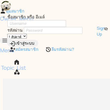
person
มุมสมาชิก
Owner Menu
ชื่อสมาชิก หรือ อีเมล์
Sign
visibility_off
รหัสผ่าน
Up
menu
login
เข้าสู่ระบบ
Menu
person_add
restore
สมัครสมาชิก
ลืมรหัสผ่าน?
home
Topic List
category
dns
contacts