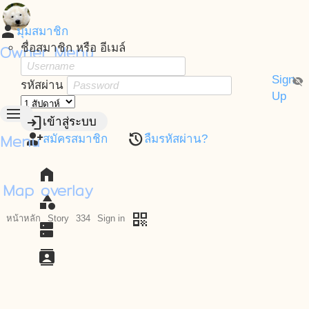
person
มุมสมาชิก
Owner Menu
ชื่อสมาชิก หรือ อีเมล์
Sign
visibility_off
รหัสผ่าน
Up
menu
login
เข้าสู่ระบบ
Menu
person_add
restore
สมัครสมาชิก
ลืมรหัสผ่าน?
home
Map overlay
category
qr_code
หน้าหลัก
Story
334
Sign in
dns
contacts