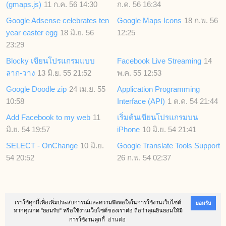
(gmaps.js)
11 ก.ค. 56 14:30
ก.ค. 56 16:34
Google Adsense celebrates ten
Google Maps Icons
18 ก.พ. 56
year easter egg
18 มิ.ย. 56
12:25
23:29
Blocky เขียนโปรแกรมแบบ
Facebook Live Streaming
14
ลาก-วาง
13 มิ.ย. 55 21:52
พ.ค. 55 12:53
Google Doodle zip
24 เม.ย. 55
Application Programming
10:58
Interface (API)
1 ต.ค. 54 21:44
Add Facebook to my web
11
เริ่มต้นเขียนโปรแกรมบน
มิ.ย. 54 19:57
iPhone
10 มิ.ย. 54 21:41
SELECT - OnChange
10 มิ.ย.
Google Translate Tools Support
54 20:52
26 ก.พ. 54 02:37
เราใช้คุกกี้เพื่อเพิ่มประสบการณ์และความพึงพอใจในการใช้งานเว็บไซต์
ยอมรับ
หากคุณกด "ยอมรับ" หรือใช้งานเว็บไซต์ของเราต่อ ถือว่าคุณยินยอมให้มี
Copyright Notice
Creative Commons Attribution 3.0
ครีเอทีฟคอมมอนส์ประเทศไทย
©2000-
การใช้งานคุกกี้
อ่านต่อ
2026 Powered by
SoftGanz
on . Valid
HTML
Memory uasge :
4.401
/
4.651
MB.