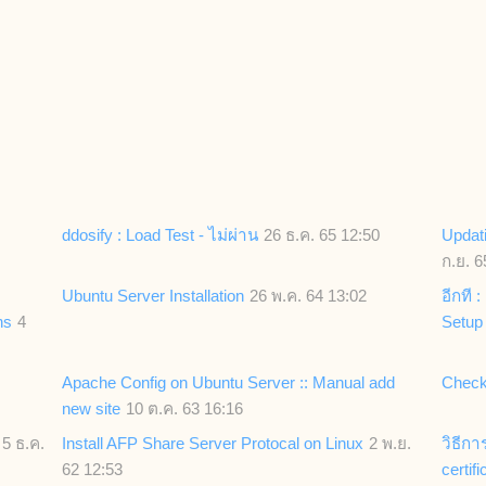
ddosify : Load Test - ไม่ผ่าน
26 ธ.ค. 65 12:50
Updat
ก.ย. 6
Ubuntu Server Installation
26 พ.ค. 64 13:02
อีกที
ns
4
Setup
Apache Config on Ubuntu Server :: Manual add
Check
new site
10 ต.ค. 63 16:16
5 ธ.ค.
Install AFP Share Server Protocal on Linux
2 พ.ย.
วิธีกา
62 12:53
certifi