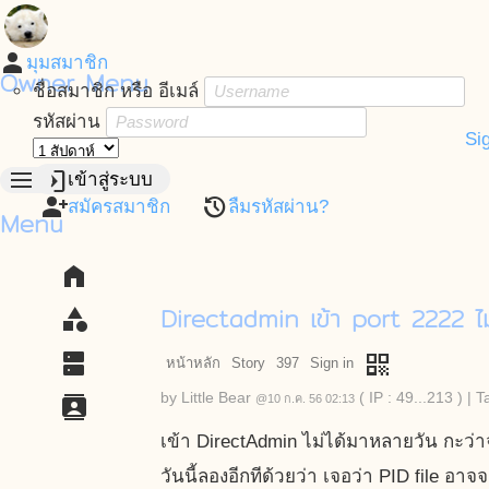
person
มุมสมาชิก
Owner Menu
ชื่อสมาชิก หรือ อีเมล์
รหัสผ่าน
Si
menu
login
เข้าสู่ระบบ
person_add
restore
สมัครสมาชิก
ลืมรหัสผ่าน?
Menu
home
Directadmin เข้า port 2222 ไม่
category
dns
qr_code
หน้าหลัก
Story
397
Sign in
by
Little Bear
( IP : 49...213 )
|
T
contacts
@10 ก.ค. 56 02:13
เข้า DirectAdmin ไม่ได้มาหลายวัน กะว่าจ
วันนี้ลองอีกทีด้วยว่า เจอว่า PID file อาจ