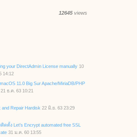
12645
views
ing your DirectAdmin License manually
10
5 14:12
 : macOS 11.0 Big Sur Apache/MiriaDB/PHP
21 ธ.ค. 63 10:21
 and Repair Hardisk
22 มิ.ย. 63 23:29
รติดตั้ง Let’s Encrypt automated free SSL
cate
31 ม.ค. 60 13:55