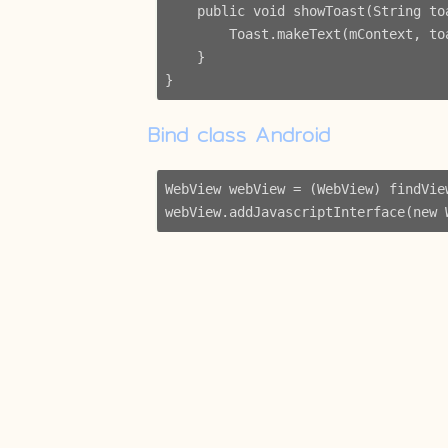
    public void showToast(String toa
        Toast.makeText(mContext, to
    }

Bind class Android
WebView webView = (WebView) findView