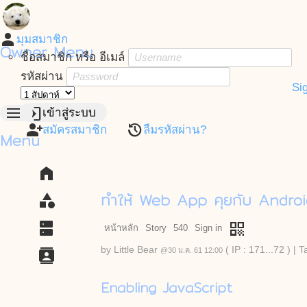
person
มุมสมาชิก
Owner Menu
ชื่อสมาชิก หรือ อีเมล์
รหัสผ่าน
Si
menu
login
เข้าสู่ระบบ
person_add
restore
สมัครสมาชิก
ลืมรหัสผ่าน?
Menu
home
ทำให้ Web App คุยกับ Andro
category
dns
qr_code
หน้าหลัก
Story
540
Sign in
by
Little Bear
( IP : 171...72 )
|
T
contacts
@30 ม.ค. 61 12:00
Enabling JavaScript