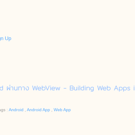
gn Up
id ผ่านทาง WebView - Building Web Apps
ags :
Android
,
Android App
,
Web App