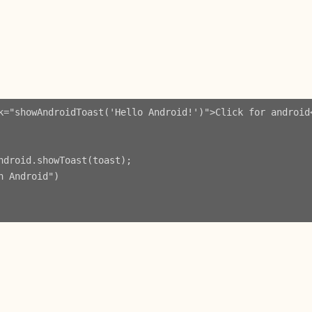
k="showAndroidToast('Hello Android!')">Click for android<
ndroid.showToast(toast);

 Android")
