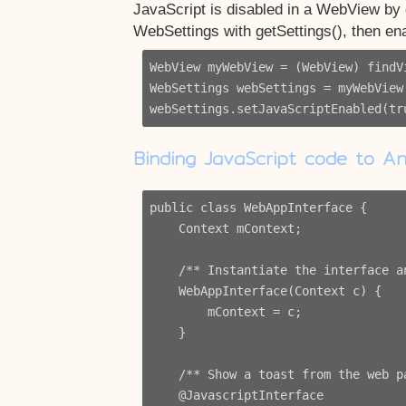
JavaScript is disabled in a WebView by 
WebSettings with getSettings(), then en
WebView myWebView = (WebView) findV
WebSettings webSettings = myWebView.
Binding JavaScript code to A
public class WebAppInterface {

    Context mContext;

    /** Instantiate the interface an
    WebAppInterface(Context c) {

        mContext = c;

    }

    /** Show a toast from the web pa
    @JavascriptInterface
