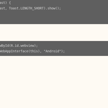
st) {

ast, Toast.LENGTH_SHORT).show();

ById(R.id.webview);
