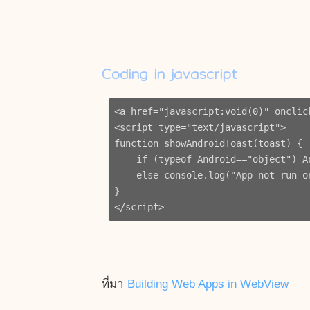
Coding in javascript
<a href="javascript:void(0)" onclic
<script type="text/javascript">

function showAndroidToast(toast) {

    if (typeof Android=="object") A
    else console.log("App not run on
}

ที่มา
Building Web Apps in WebView