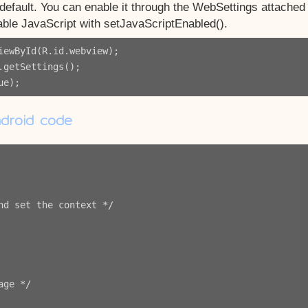
default. You can enable it through the WebSettings attached
able JavaScript with setJavaScriptEnabled().
iewById(R.id.webview);

getSettings();

ndroid code
d set the context */

ge */
