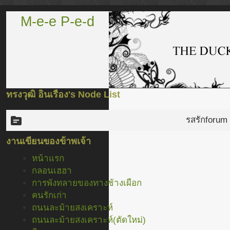
M-e-e P-e-d
ทรงวุฒิ อินเรือง's Node List
topic
รสรัก
forum
งานเขียนของข้าพเจ้า
หน้าแรก
กลอนเฮฮา
การพังทลายของทางช้างเผือก
คนรักเก่า
ถนนละม้ายสงเคราะห์
ถนนละม้ายสงเคราะห์(ตัดใหม่)