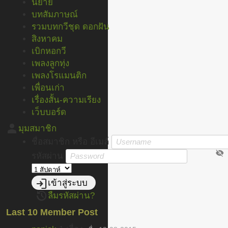
นิยาย
บทสัมภาษณ์
รวมบทกวีชุด ดอกฝัน
สิงหาคม
เบิกหอกวี
เพลงลูกทุ่ง
เพลงโรแมนติก
เพื่อนเก่า
เรื่องสั้น-ความเรียง
เว็บบอร์ด
person
มุมสมาชิก
ชื่อสมาชิก หรือ อีเมล์
visibility_off
รหัสผ่าน
login
เข้าสู่ระบบ
restore
ลืมรหัสผ่าน?
Last 10 Member Post