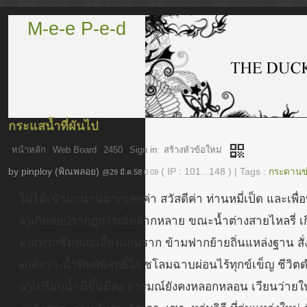
M-e-e P-e-d
กระแสน้ำที่ผันไป
qr_code
หน้าหลัก
Web Board
2450
Sign in
สร้างหัวข้อใหม่
by
pinploy (พิณพลอย)
( IP : 101...148 )
|
Tags :
กระดานข
@29 มี.ค.58 0.09
ไม่ได้เข้ามานานมากเลยค่า สวัสดีค่า ท่านหมี่เป็ด และเพื่อ
๑)เกิดก่อปรากฏการณ์หลากหลาย ขณะน้ำต่างสายไหลรี่ เกิดแ
๒)แทรกซึมหล่อเลี้ยงแก่นราก ข้ามฟากย้ายถิ่นแหล่งฐาน ส
๓)ดั่งว่า-น้ำทิพย์พิสุทธิ์ใส ชโลมฉาบผ่อนไร้ทุกข์เข็ญ ชี
๔)เปรียบน้ำมีขึ้นมีลง อารมณ์ยังคงหลอกหลอน เวียนว่าย