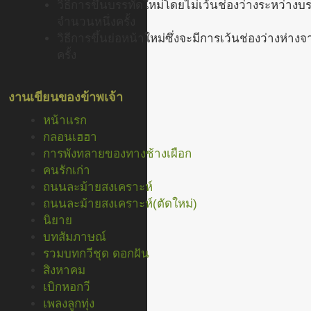
วิธีการขึ้นบรรทัดใหม่โดยไม่เว้นช่องว่างระหว่างบ
จำนวนหนึ่งครั้ง
วิธีการขึ้นย่อหน้าใหม่ซึ่งจะมีการเว้นช่องว่างห่
ครั้ง
งานเขียนของข้าพเจ้า
หน้าแรก
กลอนเฮฮา
การพังทลายของทางช้างเผือก
คนรักเก่า
ถนนละม้ายสงเคราะห์
ถนนละม้ายสงเคราะห์(ตัดใหม่)
นิยาย
บทสัมภาษณ์
รวมบทกวีชุด ดอกฝัน
สิงหาคม
เบิกหอกวี
เพลงลูกทุ่ง