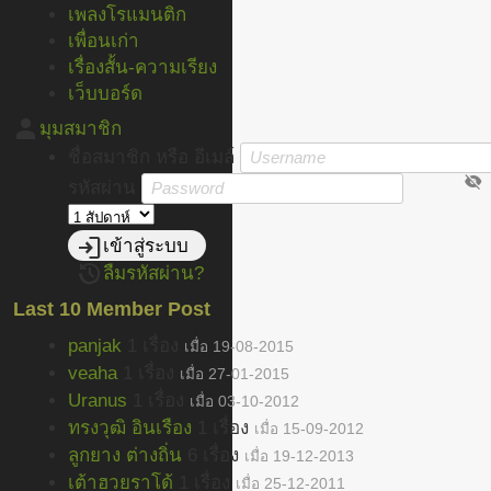
เพลงโรแมนติก
เพื่อนเก่า
เรื่องสั้น-ความเรียง
เว็บบอร์ด
person
มุมสมาชิก
ชื่อสมาชิก หรือ อีเมล์
visibility_off
รหัสผ่าน
login
เข้าสู่ระบบ
restore
ลืมรหัสผ่าน?
Last 10 Member Post
panjak
1 เรื่อง
เมื่อ 19-08-2015
veaha
1 เรื่อง
เมื่อ 27-01-2015
Uranus
1 เรื่อง
เมื่อ 03-10-2012
ทรงวุฒิ อินเรือง
1 เรื่อง
เมื่อ 15-09-2012
ลูกยาง ต่างถิ่น
6 เรื่อง
เมื่อ 19-12-2013
เต้าฮวยราโด้
1 เรื่อง
เมื่อ 25-12-2011