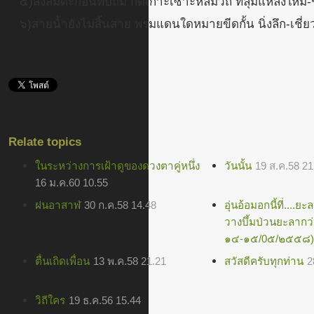
๕)สั่งสมตะกอนทับถม กัดเกาะเซาะหล่มวิถี ที่ลุ่มแหล่งใหม่-ช
๖)สายน้ำยังไม่สิ้นสาย พรมแดนใดหมายขีดกั้น นิ่งลึก-เชี
Relate topics
ในระหว่างการเฝ้าดูของดวงตาคู่หนึ่ง
วันนั้น
19 ส.ค.58 21
16 ม.ค.60 10.55
ฝนอาสาฬ
30 ก.ค.58 14.48
อุ่นอ้อมอกนี้ที่....
วางบึ้มป่วนยะลากว่า
๑๔-๑๕/0๕/๒๕๕๘)
ตื่นเถิดเพื่อน
13 พ.ค.58 21.21
สวัสดีครับทุกท่าน
2
วิถีใคร
19 ธ.ค.56 15.44