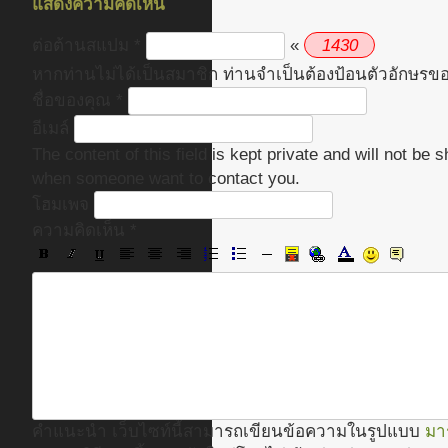
แสดงความคิดเห็น
1
4
3
0
ต่อต้านสแปม
*
«
หากท่านไม่ได้เป็นสมาชิก ท่านจำเป็นต้องป้อนตัวอักษรขอ
ชื่อของคุณ
*
อีเมล์
The content of this field is kept private and will not be 
when someone want to contact you.
โฮมเพจ
ความคิดเห็น
*
คำแนะนำ เว็บไซท์นี้สามารถเขียนข้อความในรูปแบบ
มา